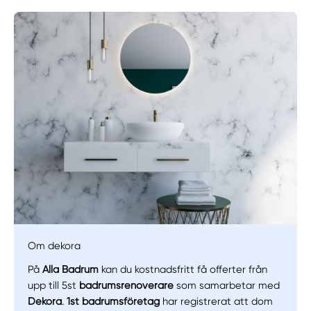
Manuellt
Få hjälp
Om dekora
På
Alla Badrum
kan du kostnadsfritt få offerter från
Välj tillvägagångssätt
upp till 5st
badrumsrenoverare
som samarbetar med
Dekora
.
1st badrumsföretag
har registrerat att dom