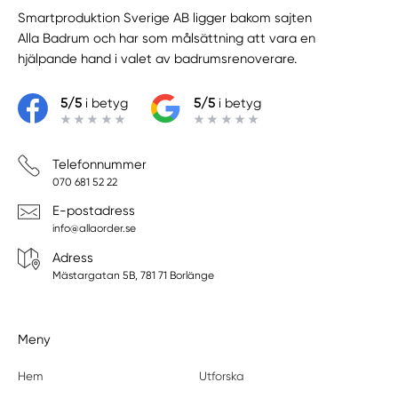
Smartproduktion Sverige AB ligger bakom sajten
Alla Badrum
och har som målsättning att vara en
hjälpande hand i valet av badrumsrenoverare.
5/5
i betyg
5/5
i betyg
Telefonnummer
070 681 52 22
E-postadress
info@allaorder.se
Adress
Mästargatan 5B, 781 71 Borlänge
Meny
Hem
Utforska