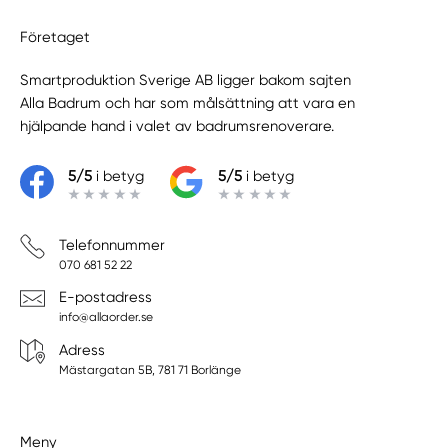
Företaget
Smartproduktion Sverige AB ligger bakom sajten
Alla Badrum
och har som målsättning att vara en
hjälpande hand i valet av badrumsrenoverare.
5/5
i betyg
5/5
i betyg
Telefonnummer
070 681 52 22
E-postadress
info@allaorder.se
Adress
Mästargatan 5B, 781 71 Borlänge
Meny