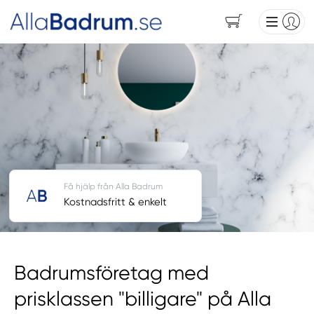
Få hjälp från Alla Badrum
Kostnadsfritt & enkelt
Badrumsföretag med
prisklassen "billigare" på Alla