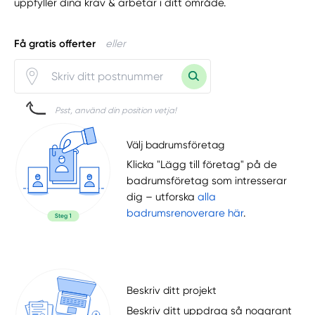
uppfyller dina krav & arbetar i ditt område.
Få gratis offerter
eller
Psst, använd din position vetja!
Välj badrumsföretag
Klicka "Lägg till företag" på de
badrumsföretag som intresserar
dig – utforska
alla
badrumsrenoverare här
.
Beskriv ditt projekt
Beskriv ditt uppdrag så noggrant