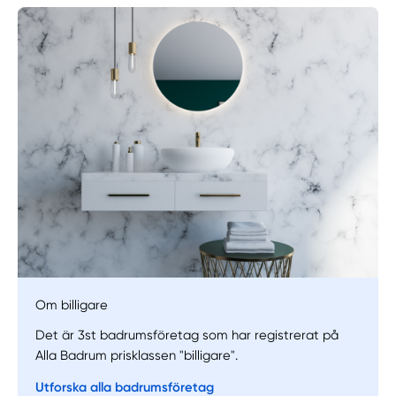
Manuellt
Få hjälp
Om billigare
Det är 3st badrumsföretag som har registrerat på
Välj tillvägagångssätt
Alla Badrum prisklassen "billigare".
Utforska alla badrumsföretag