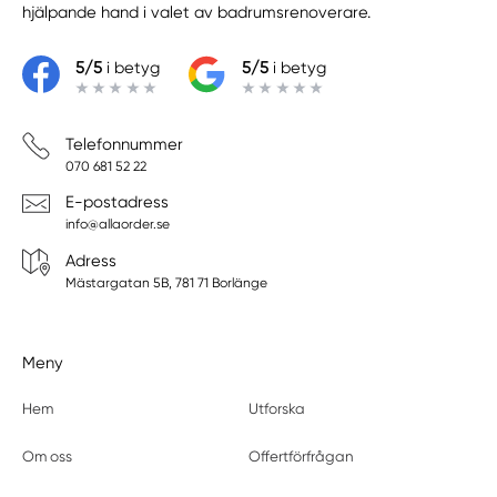
hjälpande hand i valet av badrumsrenoverare.
5/5
i betyg
5/5
i betyg
Telefonnummer
070 681 52 22
E-postadress
info@allaorder.se
Adress
Mästargatan 5B, 781 71 Borlänge
Meny
Hem
Utforska
Om oss
Offertförfrågan