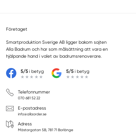
Företaget
Smartproduktion Sverige AB ligger bakom sajten
Alla Badrum
och har som målsättning att vara en
hjälpande hand i valet av badrumsrenoverare.
5/5
i betyg
5/5
i betyg
Telefonnummer
070 681 52 22
E-postadress
info@allaorder.se
Adress
Mästargatan 5B, 781 71 Borlänge