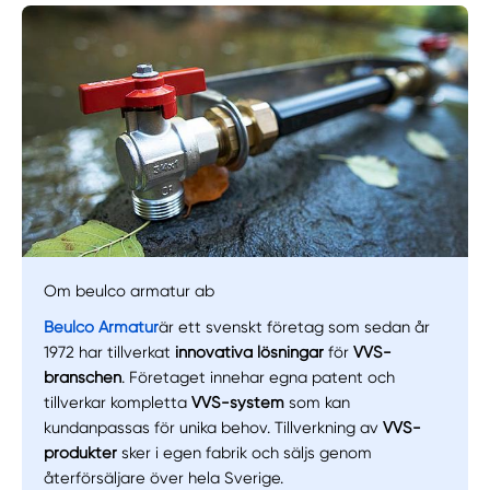
Om beulco armatur ab
Beulco Armatur
är ett svenskt företag som sedan år
1972 har tillverkat
innovativa lösningar
för
VVS-
Manuellt
Få hjälp
branschen
. Företaget innehar egna patent och
tillverkar kompletta
VVS-system
som kan
Välj tillvägagångssätt
kundanpassas för unika behov. Tillverkning av
VVS-
produkter
sker i egen fabrik och säljs genom
återförsäljare över hela Sverige.