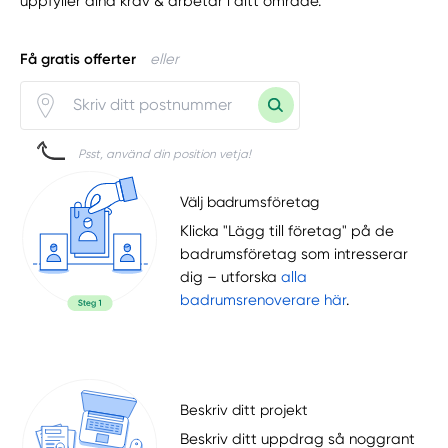
uppfyller dina krav & arbetar i ditt område.
Få gratis offerter
eller
Psst, använd din position vetja!
Välj badrumsföretag
Klicka "Lägg till företag" på de
badrumsföretag som intresserar
dig – utforska
alla
badrumsrenoverare här
.
Beskriv ditt projekt
Beskriv ditt uppdrag så noggrant