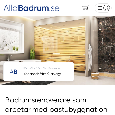
Få hjälp från Alla Badrum
Kostnadsfritt & tryggt
Badrumsrenoverare som
arbetar med bastubyggnation