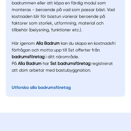
badrummen eller att köpa en färdig modul som
monteras - beroende på vad som passar bäst. Vad
Välj tillvägagångssätt
kostnaden blir för bastun varierar beroende på
faktorer som storlek, utformning, material och
tillbehör (belysning, funktioner etc.).
Här igenom
Alla Badrum
kan du skapa en kostnadsfri
förfrågan och motta upp till 5st offerter från
badrumsföretag
i ditt närområde.
På
Alla Badrum
har
5st badrumsföretag
registrerat
att dom arbetar med bastubyggnation.
Utforska alla badrumsföretag