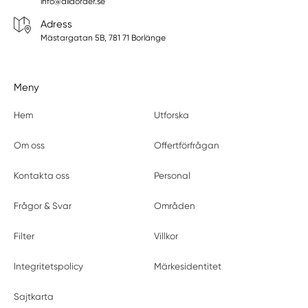
info@allaorder.se
Adress
Mästargatan 5B, 781 71 Borlänge
Meny
Hem
Utforska
Om oss
Offertförfrågan
Kontakta oss
Personal
Frågor & Svar
Områden
Filter
Villkor
Integritetspolicy
Märkesidentitet
Sajtkarta