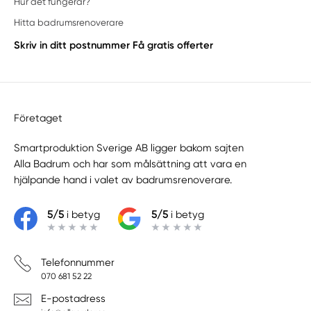
Hur det fungerar?
Hitta badrumsrenoverare
Skriv in ditt postnummer
Få gratis offerter
Företaget
Smartproduktion Sverige AB ligger bakom sajten
Alla Badrum
och har som målsättning att vara en
hjälpande hand i valet av badrumsrenoverare.
5/5
i betyg
5/5
i betyg
Telefonnummer
070 681 52 22
E-postadress