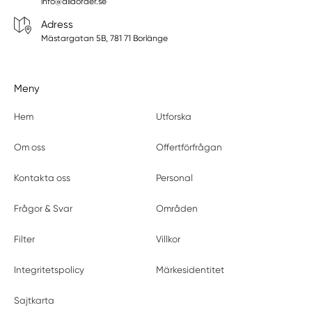
info@allaorder.se
Adress
Mästargatan 5B, 781 71 Borlänge
Meny
Hem
Utforska
Om oss
Offertförfrågan
Kontakta oss
Personal
Frågor & Svar
Områden
Filter
Villkor
Integritetspolicy
Märkesidentitet
Sajtkarta