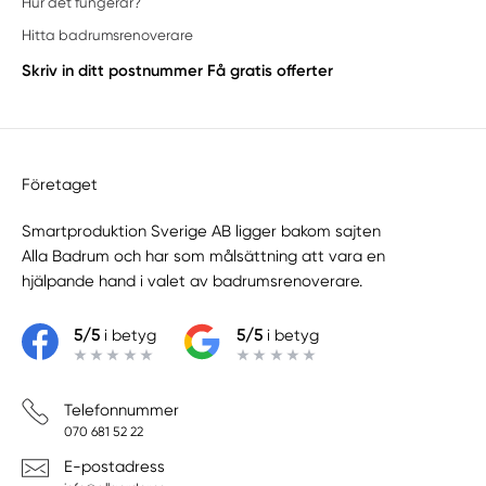
Hur det fungerar?
Hitta badrumsrenoverare
Skriv in ditt postnummer
Få gratis offerter
Företaget
Smartproduktion Sverige AB ligger bakom sajten
Alla Badrum
och har som målsättning att vara en
hjälpande hand i valet av badrumsrenoverare.
5/5
i betyg
5/5
i betyg
Telefonnummer
070 681 52 22
E-postadress