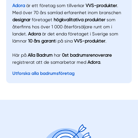
Adora
är ett företag som tillverkar
VVS-produkter
.
Med över 70 års samlad erfarenhet inom branschen
designar
företaget
högkvalitativa produkter
som
återfinns hos över 1 000 återförsäljare runt om i
landet.
Adora
är det enda företaget i Sverige som
lämnar
10 års garant
i på sina
VVS-produkter
.
Här på
Alla Badrum
har
0st
badrumsrenoverare
registrerat att de samarbetar med
Adora
.
Utforska alla badrumsföretag