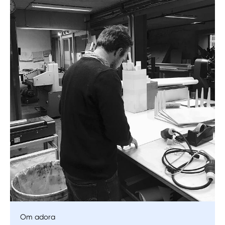
Manuellt
Få hjälp
Välj tillvägagångssätt
Om adora