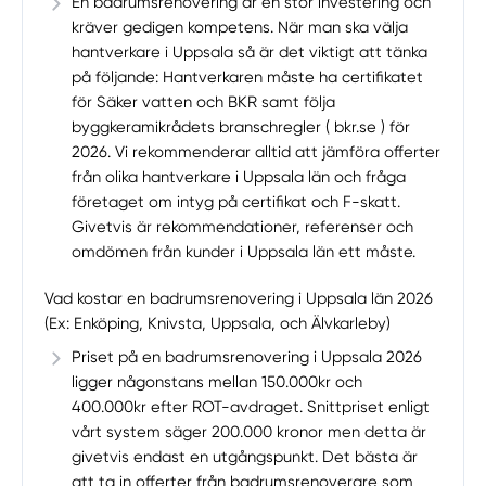
En badrumsrenovering är en stor investering och
kräver gedigen kompetens. När man ska välja
hantverkare i Uppsala så är det viktigt att tänka
på följande: Hantverkaren måste ha certifikatet
för Säker vatten och BKR samt följa
byggkeramikrådets branschregler ( bkr.se ) för
2026. Vi rekommenderar alltid att jämföra offerter
från olika hantverkare i Uppsala län och fråga
företaget om intyg på certifikat och F-skatt.
Givetvis är rekommendationer, referenser och
omdömen från kunder i Uppsala län ett måste.
Vad kostar en badrumsrenovering i Uppsala län 2026
(Ex: Enköping, Knivsta, Uppsala, och Älvkarleby)
Priset på en badrumsrenovering i Uppsala 2026
ligger någonstans mellan 150.000kr och
400.000kr efter ROT-avdraget. Snittpriset enligt
vårt system säger 200.000 kronor men detta är
givetvis endast en utgångspunkt. Det bästa är
att ta in offerter från badrumsrenoverare som