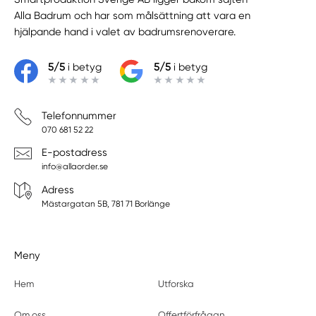
Alla Badrum
och har som målsättning att vara en
hjälpande hand i valet av badrumsrenoverare.
5/5
i betyg
5/5
i betyg
Telefonnummer
070 681 52 22
E-postadress
info@allaorder.se
Adress
Mästargatan 5B, 781 71 Borlänge
Meny
Hem
Utforska
Om oss
Offertförfrågan