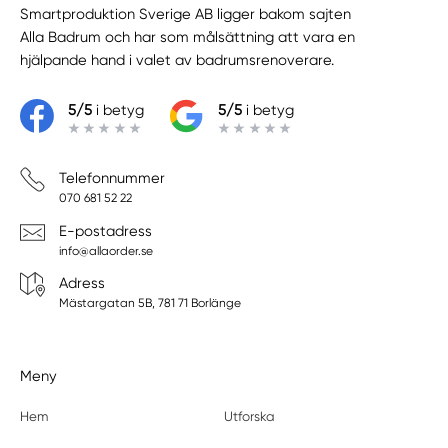
Smartproduktion Sverige AB ligger bakom sajten
Alla Badrum
och har som målsättning att vara en
hjälpande hand i valet av badrumsrenoverare.
5/5
i betyg
5/5
i betyg
Telefonnummer
070 681 52 22
E-postadress
info@allaorder.se
Adress
Mästargatan 5B, 781 71 Borlänge
Meny
Hem
Utforska