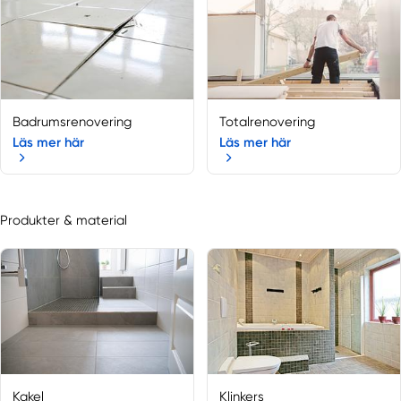
Tierp
Uppsala
Uppsala län
Vänge
Badrumsrenovering
Totalrenovering
Läs mer här
Läs mer här
Produkter & material
Kakel
Klinkers