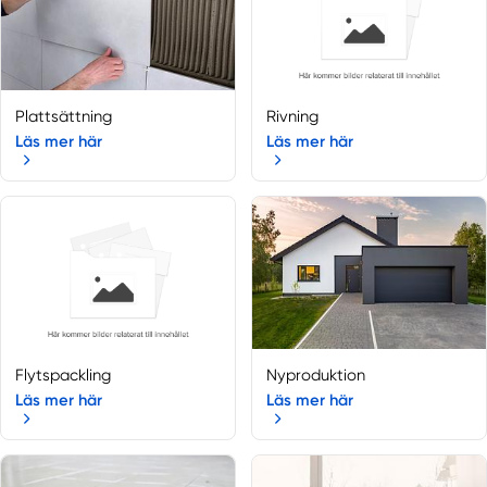
Björklinge
Enköping
Fjärdhundra
Grillby
Plattsättning
Rivning
Håbo
Läs mer här
Läs mer här
Harbo
Heby
Järlåsa
Knivsta
Knutby
Örbyhus
Öregrund
Örsundsbro
Flytspackling
Nyproduktion
Östervåla
Läs mer här
Läs mer här
Östhammar
Skokloster
Storvreta