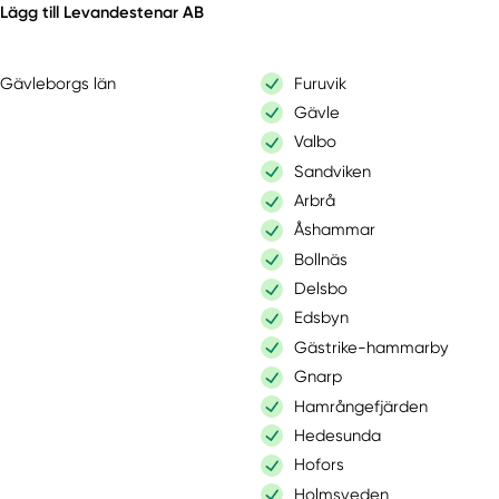
Lägg till Levandestenar AB
Gävleborgs län
Furuvik
Gävle
Valbo
Sandviken
Arbrå
Åshammar
Bollnäs
Delsbo
Edsbyn
Gästrike-hammarby
Gnarp
Hamrångefjärden
Hedesunda
Hofors
Holmsveden