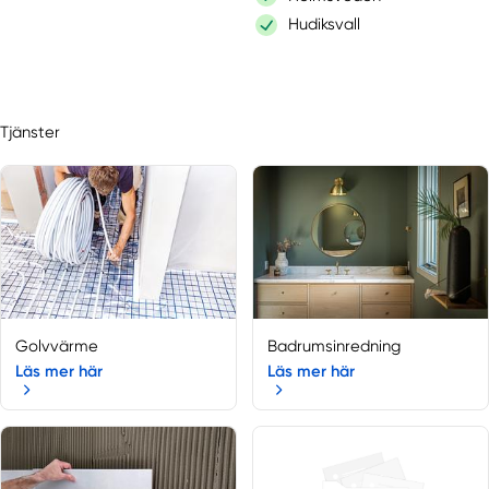
Hudiksvall
Kungsgården
Lingbo
Ljusdal
Tjänster
Marmaverken
Norrala
Ockelbo
Rengsjö
Segersta
Söderhamn
Storvik
Voxnabruk
Golvvärme
Badrumsinredning
Läs mer här
Läs mer här
Uppsala län
Älvkarleby
Skärplinge
Alunda
Bålsta