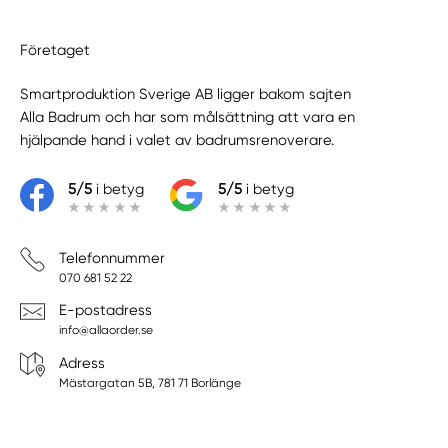
Företaget
Smartproduktion Sverige AB ligger bakom sajten
Alla Badrum
och har som målsättning att vara en
hjälpande hand i valet av badrumsrenoverare.
5/5
i betyg
5/5
i betyg
Telefonnummer
070 681 52 22
E-postadress
info@allaorder.se
Adress
Mästargatan 5B, 781 71 Borlänge