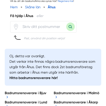
Vill du att din badrumsfirma ska synas här?
Registrera här
!
Hem
»
Skåne län
»
Åhus
Få hjälp i Åhus
eller
Psst, använd din position vetja!
Oj, detta var ovanligt.
Det verkar inte finnas några badrumsrenoverare som
utgår från Åhus. Det finns dock 2st badrumsföretag
som arbetar i Åhus men utgår inte härifrån.
Hitta badrumsrenoverare här!
Badrumsrenoverare i Bjuv
Badrumsrenoverare i Malmö
Badrumsrenoverare i Lund
Badrumsrenoverare i Åkarp