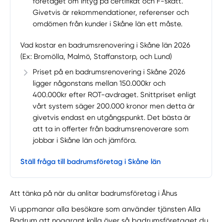
företaget om intyg på certifikat och F-skatt.
Givetvis är rekommendationer, referenser och
omdömen från kunder i Skåne län ett måste.
Vad kostar en badrumsrenovering i Skåne län 2026
(Ex: Bromölla, Malmö, Staffanstorp, och Lund)
Priset på en badrumsrenovering i Skåne 2026
ligger någonstans mellan 150.000kr och
400.000kr efter ROT-avdraget. Snittpriset enligt
vårt system säger 200.000 kronor men detta är
givetvis endast en utgångspunkt. Det bästa är
att ta in offerter från badrumsrenoverare som
jobbar i Skåne län och jämföra.
Ställ fråga till badrumsföretag i Skåne län
Att tänka på när du anlitar badrumsföretag i Åhus
Vi uppmanar alla besökare som använder tjänsten Alla
Badrum att noggrant kolla över så badrumsföretaget du