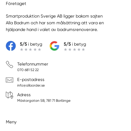
Företaget
Smartproduktion Sverige AB ligger bakom sajten
Alla Badrum
och har som målsättning att vara en
hjälpande hand i valet av badrumsrenoverare.
5/5
i betyg
5/5
i betyg
Telefonnummer
070 681 52 22
E-postadress
info@allaorder.se
Adress
Mästargatan 5B, 781 71 Borlänge
Meny