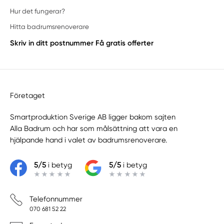
Hur det fungerar?
Hitta badrumsrenoverare
Skriv in ditt postnummer
Få gratis offerter
Företaget
Smartproduktion Sverige AB ligger bakom sajten
Alla Badrum
och har som målsättning att vara en
hjälpande hand i valet av badrumsrenoverare.
5/5
i betyg
5/5
i betyg
Telefonnummer
070 681 52 22