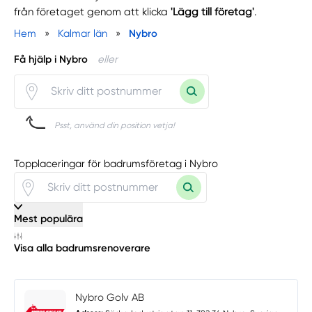
från företaget genom att klicka
'Lägg till företag'
.
Hem
»
Kalmar län
»
Nybro
Få hjälp i Nybro
eller
Psst, använd din position vetja!
Topplaceringar för badrumsföretag i Nybro
Mest populära
Visa alla badrumsrenoverare
Nybro Golv AB