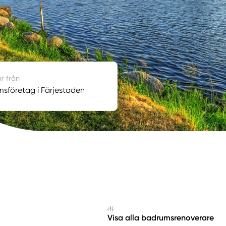
är från
sföretag i Färjestaden
Visa alla badrumsrenoverare