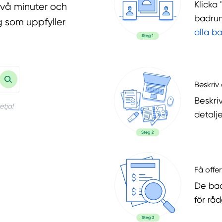
Klicka 
två minuter och
badrum
g som uppfyller
alla b
Beskriv 
Beskri
etja!
detalje
Få offer
De bad
för rå