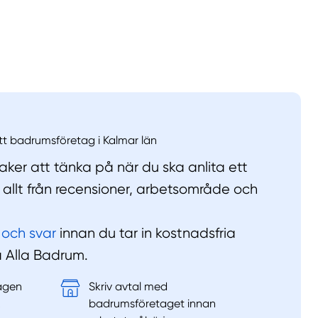
llt
Få hjälp
Välj tillvägagångssätt
ett badrumsföretag i Kalmar län
ker att tänka på när du ska anlita ett
allt från recensioner, arbetsområde och
 och svar
innan du tar in kostnadsfria
på Alla Badrum.
tagen
Skriv avtal med
&
badrumsföretaget innan