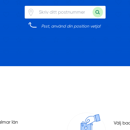
Psst, använd din position vetja!
almar län
Välj ba