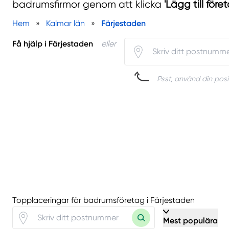
badrumsfirmor genom att klicka
'Lägg till före
Hem
»
Kalmar län
»
Färjestaden
Få hjälp i Färjestaden
eller
Psst, använd din posit
Topplaceringar för badrumsföretag i Färjestaden
Mest populära