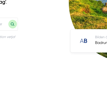
tag'
.
ion vetja!
Bilden 
Badrum