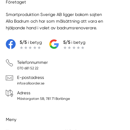
Företaget
Smartproduktion Sverige AB ligger bakom sajten
Alla Badrum
och har som målsättning att vara en
hjälpande hand i valet av badrumsrenoverare.
5/5
i betyg
5/5
i betyg
Telefonnummer
070 681 52 22
E-postadress
info@allaorder.se
Adress
Mästargatan 5B, 781 71 Borlänge
Meny