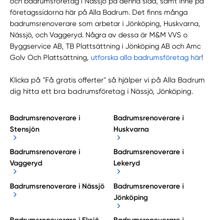
och badrumsföretag i Nässjö på denna sida, samt inne på
företagssidorna här på Alla Badrum. Det finns många
badrumsrenoverare som arbetar i Jönköping, Huskvarna,
Nässjö, och Vaggeryd. Några av dessa är M&M VVS o
Byggservice AB, TB Plattsättning i Jönköping AB och Amc
Golv Och Plattsättning,
utforska alla badrumsföretag här
!
Klicka på "Få gratis offerter" så hjälper vi på Alla Badrum
dig hitta ett bra badrumsföretag i Nässjö, Jönköping.
Badrumsrenoverare i
Badrumsrenoverare i
Stensjön
Huskvarna
Badrumsrenoverare i
Badrumsrenoverare i
Vaggeryd
Lekeryd
Badrumsrenoverare i Nässjö
Badrumsrenoverare i
Jönköping