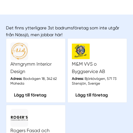
Det finns ytterligare 3st badrumsföretag som inte utgår
från Nässjö, men jobbar här!
Ahrngrymm Interior
M&M VVS o
Design
Byggservice AB
Adress:
Badvägen 18, 342 62
Adress:
Björkövägen, 571 73
Moheda
Stensjön, Sverige
Lägg till företag
Lägg till företag
Rogers Fasad och