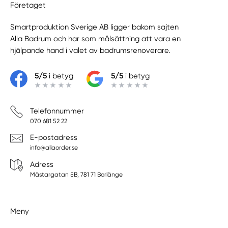
Företaget
Smartproduktion Sverige AB ligger bakom sajten
Alla Badrum
och har som målsättning att vara en
hjälpande hand i valet av badrumsrenoverare.
5/5
i betyg
5/5
i betyg
Telefonnummer
070 681 52 22
E-postadress
info@allaorder.se
Adress
Mästargatan 5B, 781 71 Borlänge
Meny