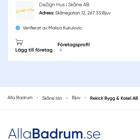
DeZign Hus i Skåne AB
Adress:
Skånegatan 12, 267 33 Bjuv
Verifierat av Malisa Kukulovic
Företagsprofil
Lägg till företag
Alla Badrum
»
»
Bjuv
»
Rekick Bygg & Kakel AB
Skåne län