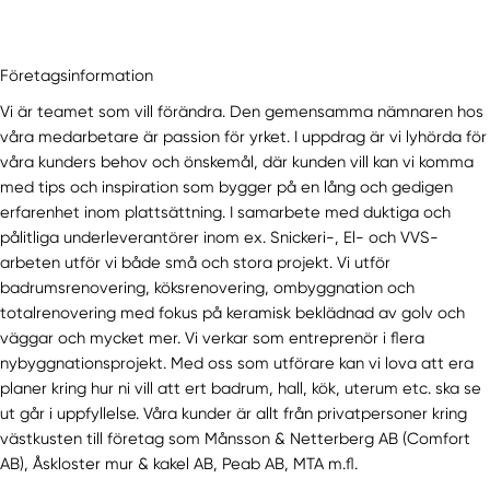
Företagsinformation
Vi är teamet som vill förändra. Den gemensamma nämnaren hos
våra medarbetare är passion för yrket. I uppdrag är vi lyhörda för
våra kunders behov och önskemål, där kunden vill kan vi komma
med tips och inspiration som bygger på en lång och gedigen
erfarenhet inom plattsättning. I samarbete med duktiga och
pålitliga underleverantörer inom ex. Snickeri-, El- och VVS-
arbeten utför vi både små och stora projekt. Vi utför
badrumsrenovering, köksrenovering, ombyggnation och
totalrenovering med fokus på keramisk beklädnad av golv och
väggar och mycket mer. Vi verkar som entreprenör i flera
nybyggnationsprojekt. Med oss som utförare kan vi lova att era
planer kring hur ni vill att ert badrum, hall, kök, uterum etc. ska se
ut går i uppfyllelse. Våra kunder är allt från privatpersoner kring
västkusten till företag som Månsson & Netterberg AB (Comfort
AB), Åskloster mur & kakel AB, Peab AB, MTA m.fl.