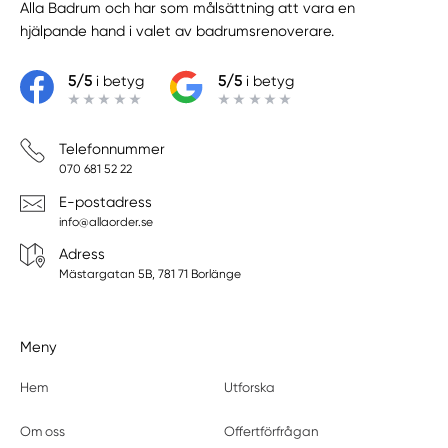
Alla Badrum
och har som målsättning att vara en
hjälpande hand i valet av badrumsrenoverare.
5/5
i betyg
5/5
i betyg
Telefonnummer
070 681 52 22
E-postadress
info@allaorder.se
Adress
Mästargatan 5B, 781 71 Borlänge
Meny
Hem
Utforska
Om oss
Offertförfrågan