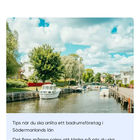
Tips när du ska anlita ett badrumsföretag i
Manuellt
Få hjälp
Södermanlands län
Det finns många saker att tänka på när du ska