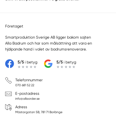
Företaget
Smartproduktion Sverige AB ligger bakom sajten
Alla Badrum
och har som målsättning att vara en
hjälpande hand i valet av badrumsrenoverare.
5/5
i betyg
5/5
i betyg
Telefonnummer
070 681 52 22
E-postadress
info@allaorder.se
Adress
Mästargatan 5B, 781 71 Borlänge