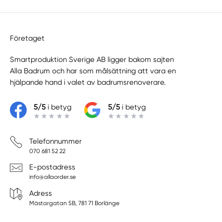
Företaget
Smartproduktion Sverige AB ligger bakom sajten
Alla Badrum
och har som målsättning att vara en
hjälpande hand i valet av badrumsrenoverare.
5/5
i betyg
5/5
i betyg
Telefonnummer
070 681 52 22
E-postadress
info@allaorder.se
Adress
Mästargatan 5B, 781 71 Borlänge