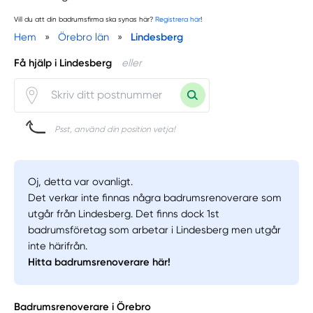
Vill du att din badrumsfirma ska synas här?
Registrera här
!
Hem
»
Örebro län
»
Lindesberg
Få hjälp i Lindesberg
eller
Psst, använd din position vetja!
Oj, detta var ovanligt.
Det verkar inte finnas några badrumsrenoverare som
utgår från Lindesberg. Det finns dock 1st
badrumsföretag som arbetar i Lindesberg men utgår
inte härifrån.
Hitta badrumsrenoverare här!
Badrumsrenoverare i Örebro