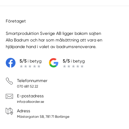
Företaget
Smartproduktion Sverige AB ligger bakom sajten
Alla Badrum
och har som målsättning att vara en
hjälpande hand i valet av badrumsrenoverare.
5/5
i betyg
5/5
i betyg
Telefonnummer
070 681 52 22
E-postadress
info@allaorder.se
Adress
Mästargatan 5B, 781 71 Borlänge