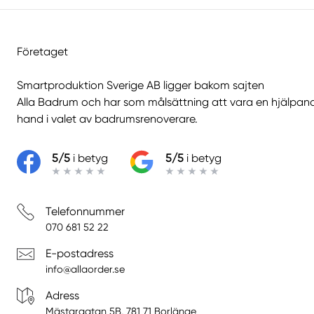
Företaget
Smartproduktion Sverige AB ligger bakom sajten
Alla Badrum
och har som målsättning att vara en hjälpan
hand i valet av badrumsrenoverare.
5/5
i betyg
5/5
i betyg
Telefonnummer
070 681 52 22
E-postadress
info@allaorder.se
Adress
Mästargatan 5B, 781 71 Borlänge