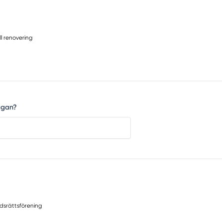
ll renovering
ågan?
dsrättsförening