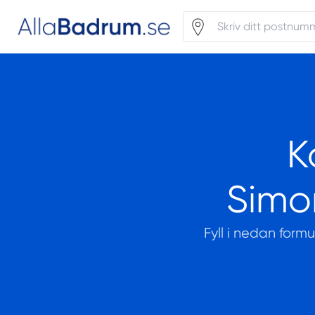
K
Simo
Fyll i nedan form