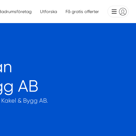
Badrumsföretag
Utforska
Få gratis offerter
ån
gg AB
n Kakel & Bygg AB.