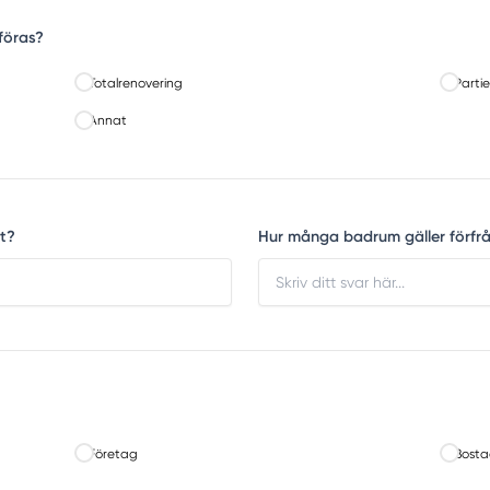
föras?
Totalrenovering
Partie
Annat
t?
Hur många badrum gäller förfr
Företag
Bosta