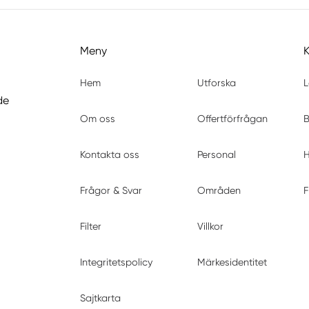
Meny
Hem
Utforska
L
de
Om oss
Offertförfrågan
B
Kontakta oss
Personal
H
Frågor & Svar
Områden
F
Filter
Villkor
Integritetspolicy
Märkesidentitet
Sajtkarta