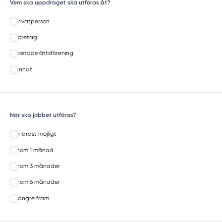
Vem ska uppdraget ska utföras åt?
Privatperson
Företag
Bostadsrättsförening
Annat
När ska jobbet utföras?
Snarast möjligt
Inom 1 månad
Inom 3 månader
Inom 6 månader
Längre fram