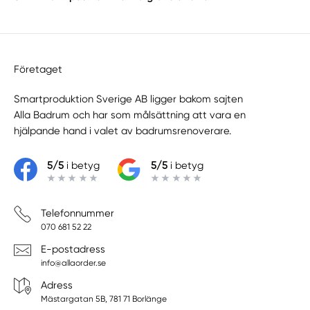
Företaget
Smartproduktion Sverige AB ligger bakom sajten
Alla Badrum
och har som målsättning att vara en
hjälpande hand i valet av badrumsrenoverare.
5/5
i betyg
5/5
i betyg
Telefonnummer
070 681 52 22
E-postadress
info@allaorder.se
Adress
Mästargatan 5B, 781 71 Borlänge