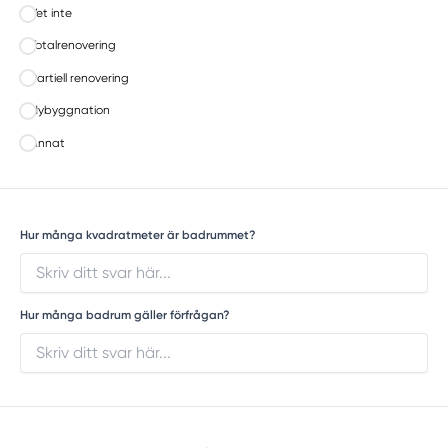
Vet inte
Totalrenovering
Partiell renovering
Nybyggnation
Annat
Hur många kvadratmeter är badrummet?
Hur många badrum gäller förfrågan?