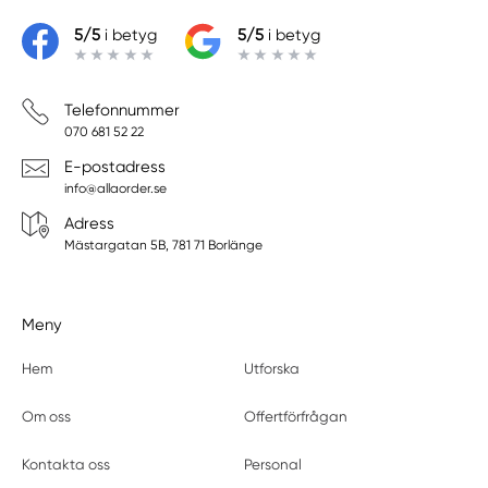
5/5
i betyg
5/5
i betyg
Telefonnummer
070 681 52 22
E-postadress
info@allaorder.se
Adress
Mästargatan 5B, 781 71 Borlänge
Meny
Hem
Utforska
Om oss
Offertförfrågan
Kontakta oss
Personal