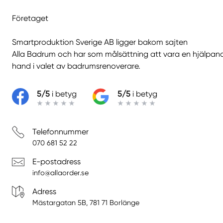
Företaget
Smartproduktion Sverige AB ligger bakom sajten
Alla Badrum
och har som målsättning att vara en hjälpan
hand i valet av badrumsrenoverare.
5/5
i betyg
5/5
i betyg
Telefonnummer
070 681 52 22
E-postadress
info@allaorder.se
Adress
Mästargatan 5B, 781 71 Borlänge