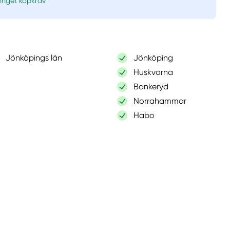
Inget köpkrav
Jönköpings län
Jönköping
Huskvarna
Bankeryd
Norrahammar
Habo