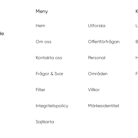
Meny
Hem
Utforska
L
de
Om oss
Offertförfrågan
B
Kontakta oss
Personal
H
Frågor & Svar
Områden
F
Filter
Villkor
Integritetspolicy
Märkesidentitet
Sajtkarta