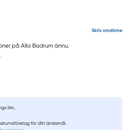
Skriv omdöme
sioner på Alla Badrum ännu.
.
ngs län,
badrumsföretag för ditt ändamål.