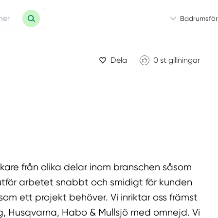
Badrumsför
Dela
0
st gillningar
rkare från olika delar inom branschen såsom
 utför arbetet snabbt och smidigt för kunden
m ett projekt behöver. Vi inriktar oss främst
g, Husqvarna, Habo & Mullsjö med omnejd. Vi