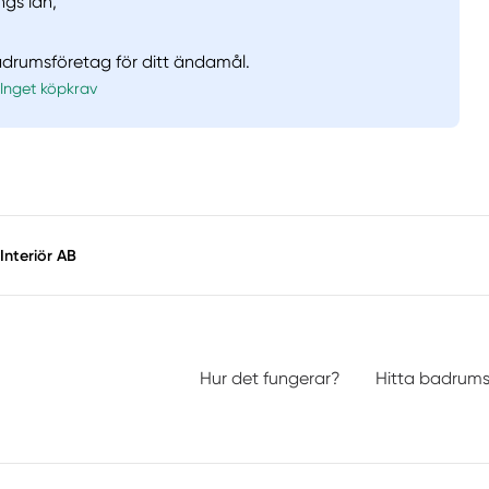
ngs län,
badrumsföretag för ditt ändamål.
Inget köpkrav
Interiör AB
Hur det fungerar?
Hitta badrum