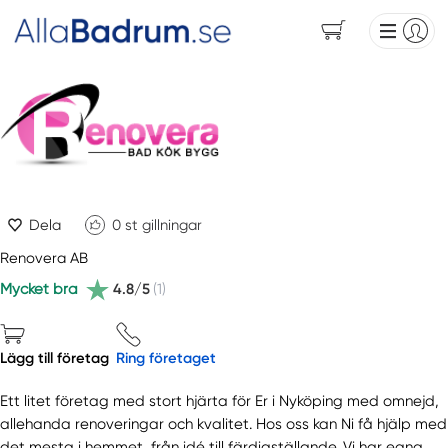
Dela
0
st gillningar
Renovera AB
Mycket bra
4.8/5
(1)
Lägg till företag
Ring företaget
Ett litet företag med stort hjärta för Er i Nyköping med omnejd,
allehanda renoveringar och kvalitet. Hos oss kan Ni få hjälp med
det mesta i hemmet, från idé till färdigställande. Vi har egna