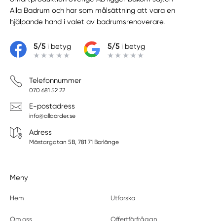
Alla Badrum
och har som målsättning att vara en
hjälpande hand i valet av badrumsrenoverare.
5/5
i betyg
5/5
i betyg
Telefonnummer
070 681 52 22
E-postadress
info@allaorder.se
Adress
Mästargatan 5B, 781 71 Borlänge
Meny
Hem
Utforska
Om oss
Offertförfrågan