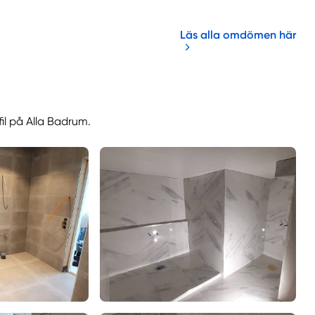
Läs alla omdömen här
fil på Alla Badrum.