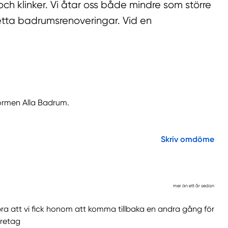
 och klinker. Vi åtar oss både mindre som större
etta badrumsrenoveringar. Vid en
formen Alla Badrum.
Skriv omdöme
mer än ett år sedan
så bra att vi fick honom att komma tillbaka en andra gång för
öretag