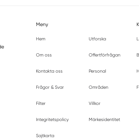
Meny
Hem
Utforska
L
de
Om oss
Offertförfrågan
B
Kontakta oss
Personal
H
Frågor & Svar
Områden
F
Filter
Villkor
Integritetspolicy
Märkesidentitet
Sajtkarta