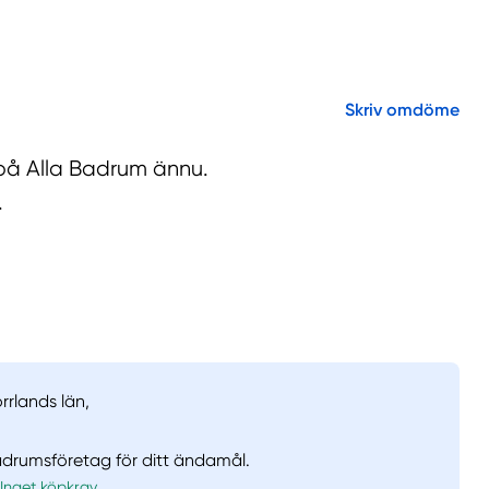
Skriv omdöme
 på Alla Badrum ännu.
.
rrlands län,
badrumsföretag för ditt ändamål.
Inget köpkrav