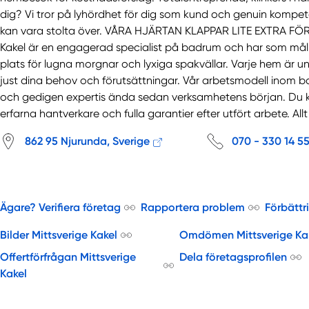
dig? Vi tror på lyhördhet för dig som kund och genuin kompetens
kan vara stolta över. VÅRA HJÄRTAN KLAPPAR LITE EXTRA F
Kakel är en engagerad specialist på badrum och har som mål
plats för lugna morgnar och lyxiga spakvällar. Varje hem är u
just dina behov och förutsättningar. Vår arbetsmodell inom ba
och gedigen expertis ända sedan verksamhetens början. Du kan
erfarna hantverkare och fulla garantier efter utfört arbete. Allt 
862 95 Njurunda, Sverige
070 - 330 14 5
Ägare? Verifiera företag
Rapportera problem
Förbättr
Bilder Mittsverige Kakel
Omdömen Mittsverige Ka
Offertförfrågan Mittsverige
Dela företagsprofilen
Kakel