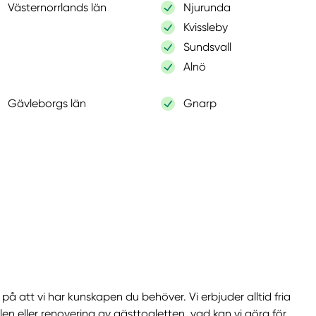
Västernorrlands län
Njurunda
Kvissleby
Sundsvall
Alnö
Gävleborgs län
Gnarp
å att vi har kunskapen du behöver. Vi erbjuder alltid fria
len eller renovering av gästtoaletten, vad kan vi göra för