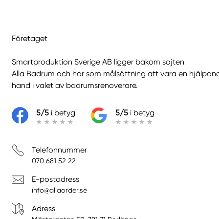
Företaget
Smartproduktion Sverige AB ligger bakom sajten
Alla Badrum
och har som målsättning att vara en hjälpan
hand i valet av badrumsrenoverare.
5/5
i betyg
5/5
i betyg
Telefonnummer
070 681 52 22
E-postadress
info@allaorder.se
Adress