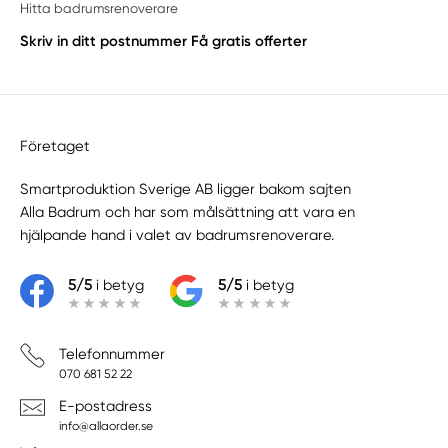
Hitta badrumsrenoverare
Skriv in ditt postnummer
Få gratis offerter
Företaget
Smartproduktion Sverige AB ligger bakom sajten
Alla Badrum
och har som målsättning att vara en
hjälpande hand i valet av badrumsrenoverare.
5/5
i betyg
5/5
i betyg
Telefonnummer
070 681 52 22
E-postadress
info@allaorder.se