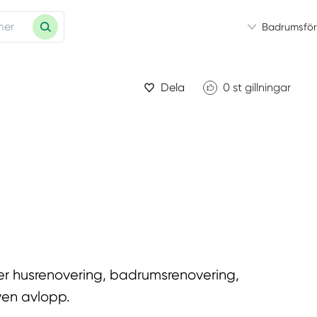
Badrumsför
Dela
0
st gillningar
ler husrenovering, badrumsrenovering,
även avlopp.