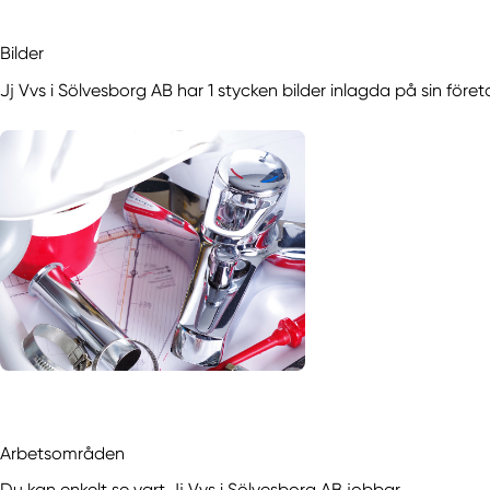
Bilder
Jj Vvs i Sölvesborg AB har 1 stycken bilder inlagda på sin före
Arbetsområden
Du kan enkelt se vart Jj Vvs i Sölvesborg AB jobbar