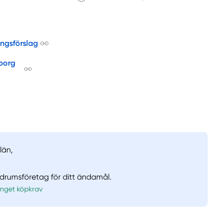
ingsförslag
borg
län,
adrumsföretag för ditt ändamål.
Inget köpkrav