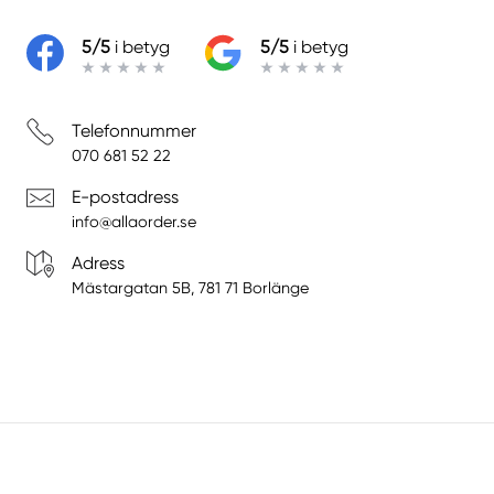
5/5
i betyg
5/5
i betyg
Telefonnummer
070 681 52 22
E-postadress
info@allaorder.se
Adress
Mästargatan 5B, 781 71 Borlänge