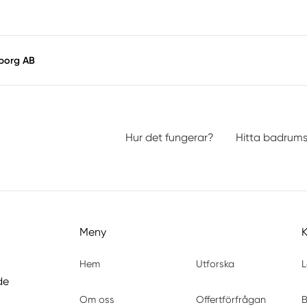
sborg AB
Hur det fungerar?
Hitta badrum
Meny
Hem
Utforska
L
de
Om oss
Offertförfrågan
B