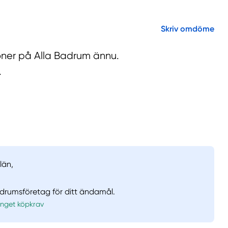
Skriv omdöme
ioner på Alla Badrum ännu.
.
län,
adrumsföretag för ditt ändamål.
Inget köpkrav