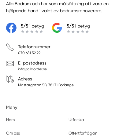
Alla Badrum
och har som målsättning att vara en
hjälpande hand i valet av badrumsrenoverare.
5/5
i betyg
5/5
i betyg
Telefonnummer
070 681 52 22
E-postadress
info@allaorder.se
Adress
Mästargatan 5B, 781 71 Borlänge
Meny
Hem
Utforska
Om oss
Offertförfrågan