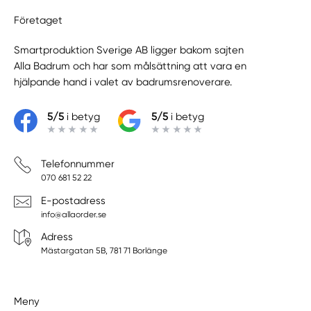
Företaget
Smartproduktion Sverige AB ligger bakom sajten
Alla Badrum
och har som målsättning att vara en
hjälpande hand i valet av badrumsrenoverare.
5/5
i betyg
5/5
i betyg
Telefonnummer
070 681 52 22
E-postadress
info@allaorder.se
Adress
Mästargatan 5B, 781 71 Borlänge
Meny