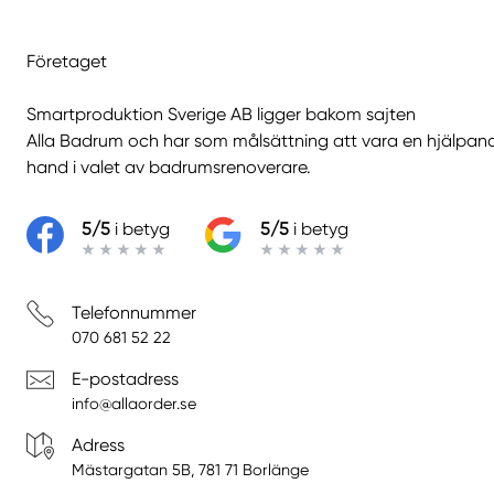
Företaget
Smartproduktion Sverige AB ligger bakom sajten
Alla Badrum
och har som målsättning att vara en hjälpan
hand i valet av badrumsrenoverare.
5/5
i betyg
5/5
i betyg
Telefonnummer
070 681 52 22
E-postadress
info@allaorder.se
Adress
Mästargatan 5B, 781 71 Borlänge