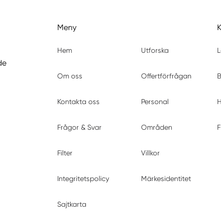
Meny
Hem
Utforska
L
de
Om oss
Offertförfrågan
B
Kontakta oss
Personal
H
Frågor & Svar
Områden
F
Filter
Villkor
Integritetspolicy
Märkesidentitet
Sajtkarta