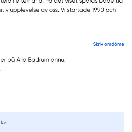
ustera i efterhand. På det viset sparas både tid
tiv upplevelse av oss. Vi startade 1990 och
Skriv omdöme
ner på Alla Badrum ännu.
.
län,