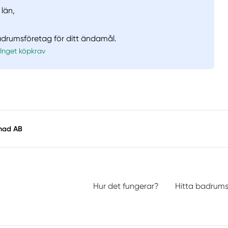
län,
badrumsföretag för ditt ändamål.
Inget köpkrav
enad AB
Hur det fungerar?
Hitta badrum