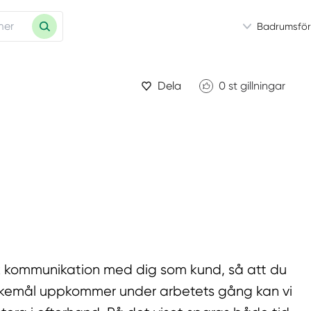
Badrumsför
Dela
0
st gillningar
h rak kommunikation med dig som kund, så att du
nskemål uppkommer under arbetets gång kan vi