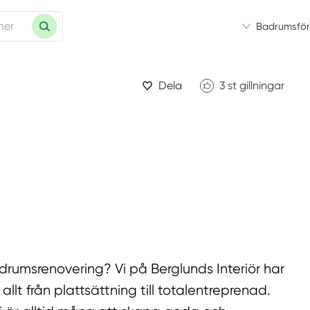
Badrumsför
Dela
3
st gillningar
adrumsrenovering? Vi på Berglunds Interiör har
llt från plattsättning till totalentreprenad.