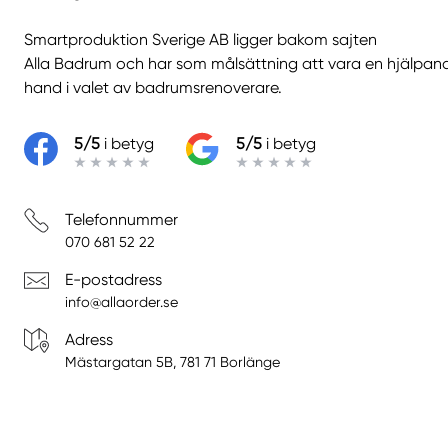
Smartproduktion Sverige AB ligger bakom sajten
Alla Badrum
och har som målsättning att vara en hjälpan
hand i valet av badrumsrenoverare.
5/5
i betyg
5/5
i betyg
Telefonnummer
070 681 52 22
E-postadress
info@allaorder.se
Adress
Mästargatan 5B, 781 71 Borlänge