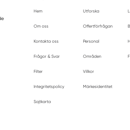
Hem
Utforska
L
de
Om oss
Offertförfrågan
B
Kontakta oss
Personal
H
Frågor & Svar
Områden
F
Filter
Villkor
Integritetspolicy
Märkesidentitet
Sajtkarta