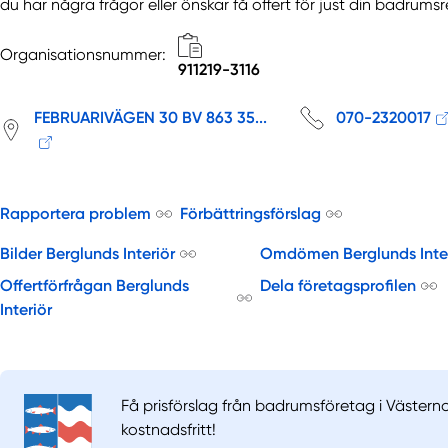
du har några frågor eller önskar få offert för just din badrums
Organisationsnummer:
911219-3116
FEBRUARIVÄGEN 30 BV 863 35...
070-2320017
Rapportera problem
Förbättringsförslag
Bilder Berglunds Interiör
Omdömen Berglunds Inter
Offertförfrågan Berglunds
Dela företagsprofilen
Interiör
Få prisförslag från badrumsföretag i Västerno
kostnadsfritt!