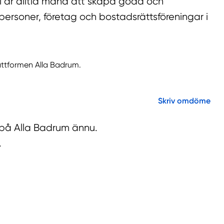
 vi är alltid måna att skapa goda och
personer, företag och bostadsrättsföreningar i
lattformen Alla Badrum.
Skriv omdöme
r på Alla Badrum ännu.
.