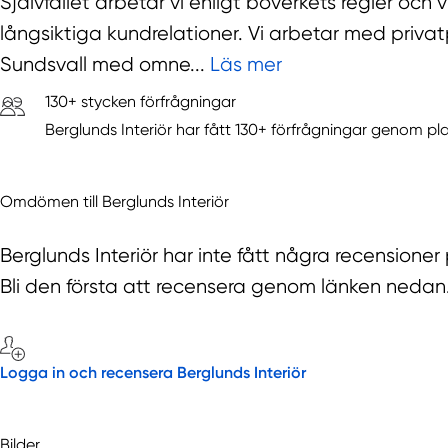
Självfallet arbetar vi enligt boverkets regler och
långsiktiga kundrelationer. Vi arbetar med privat
Sundsvall med omne...
Läs mer
130+ stycken förfrågningar
Berglunds Interiör har fått 130+ förfrågningar genom p
Omdömen till Berglunds Interiör
Berglunds Interiör har inte fått några recensione
Bli den första att recensera genom länken nedan
Logga in och recensera Berglunds Interiör
Bilder