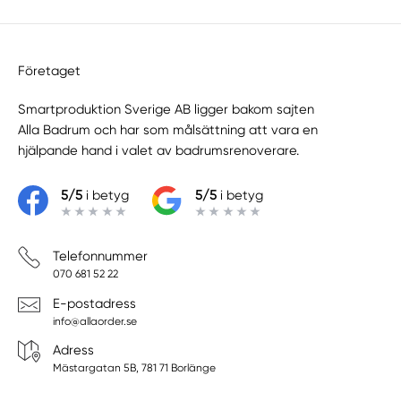
Företaget
Smartproduktion Sverige AB ligger bakom sajten
Alla Badrum
och har som målsättning att vara en
hjälpande hand i valet av badrumsrenoverare.
5/5
i betyg
5/5
i betyg
Telefonnummer
070 681 52 22
E-postadress
info@allaorder.se
Adress
Mästargatan 5B, 781 71 Borlänge