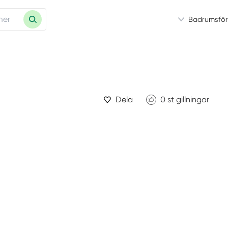
Badrumsför
Dela
0
st gillningar