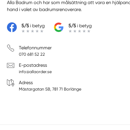
Alla Badrum
och har som målsättning att vara en hjälpan
hand i valet av badrumsrenoverare.
5/5
i betyg
5/5
i betyg
Telefonnummer
070 681 52 22
E-postadress
info@allaorder.se
Adress
Mästargatan 5B, 781 71 Borlänge