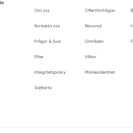
de
Om oss
Offertförfrågan
B
Kontakta oss
Personal
H
Frågor & Svar
Områden
F
Filter
Villkor
Integritetspolicy
Märkesidentitet
Sajtkarta