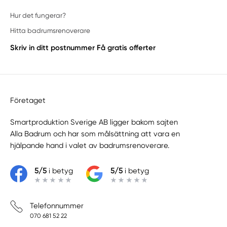
Hur det fungerar?
Hitta badrumsrenoverare
Skriv in ditt postnummer
Få gratis offerter
Företaget
Smartproduktion Sverige AB ligger bakom sajten
Alla Badrum
och har som målsättning att vara en
hjälpande hand i valet av badrumsrenoverare.
5/5
i betyg
5/5
i betyg
Telefonnummer
070 681 52 22