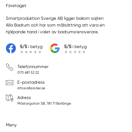
Företaget
Smartproduktion Sverige AB ligger bakom sajten
Alla Badrum
och har som målsättning att vara en
hjälpande hand i valet av badrumsrenoverare.
5/5
i betyg
5/5
i betyg
Telefonnummer
070 681 52 22
E-postadress
info@allaorder.se
Adress
Mästargatan 5B, 781 71 Borlänge
Meny