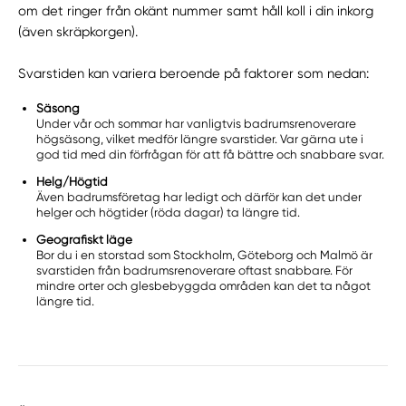
om det ringer från okänt nummer samt håll koll i din inkorg
(även skräpkorgen).
Svarstiden kan variera beroende på faktorer som nedan:
Säsong
Under vår och sommar har vanligtvis badrumsrenoverare
högsäsong, vilket medför längre svarstider. Var gärna ute i
god tid med din förfrågan för att få bättre och snabbare svar.
Helg/Högtid
Även badrumsföretag har ledigt och därför kan det under
helger och högtider (röda dagar) ta längre tid.
Geografiskt läge
Bor du i en storstad som Stockholm, Göteborg och Malmö är
svarstiden från badrumsrenoverare oftast snabbare. För
mindre orter och glesbebyggda områden kan det ta något
längre tid.