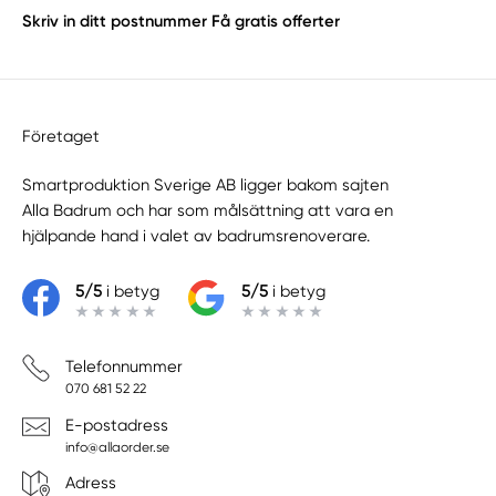
Skriv in ditt postnummer
Få gratis offerter
Företaget
Smartproduktion Sverige AB ligger bakom sajten
Alla Badrum
och har som målsättning att vara en
hjälpande hand i valet av badrumsrenoverare.
5/5
i betyg
5/5
i betyg
Telefonnummer
070 681 52 22
E-postadress
info@allaorder.se
Adress