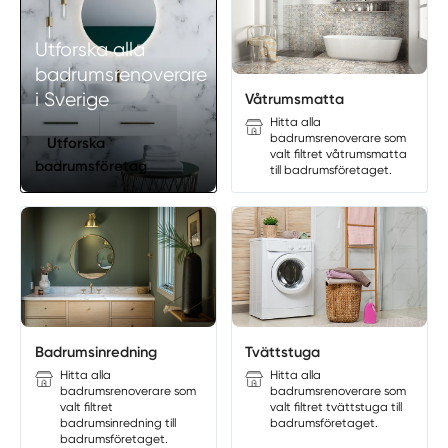
Utforska alla
badrumsrenoverare
i Sverige
Våtrumsmatta
Hitta alla
badrumsrenoverare som
Utforska
valt filtret våtrumsmatta
badrumsföretag
till badrumsföretaget.
Badrumsinredning
Tvättstuga
Hitta alla
Hitta alla
badrumsrenoverare som
badrumsrenoverare som
valt filtret
valt filtret tvättstuga till
badrumsinredning till
badrumsföretaget.
badrumsföretaget.