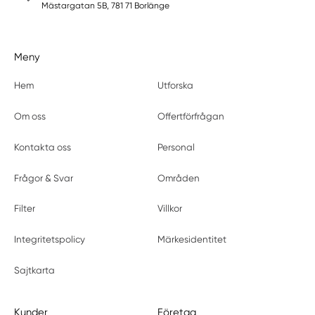
Mästargatan 5B, 781 71 Borlänge
Meny
Hem
Utforska
Om oss
Offertförfrågan
Kontakta oss
Personal
Frågor & Svar
Områden
Filter
Villkor
Integritetspolicy
Märkesidentitet
Sajtkarta
Kunder
Företag