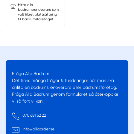
Hitta alla
badrumsrenoverare som
valt filtret plattsättning
till badrumsföretaget.
Fråga Alla Badrum
Fråga Alla Badrum
Det finns många frågor & funderingar när man ska
anlita en badrumsrenoverare eller badrumsföretag.
Fråga Alla Badrum genom formuläret så återkopplar
vi så fort vi kan.
Telefonnummer
070 681 52 22
E-postadress
info@allaorder.se