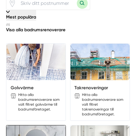
Mest populära
Visa alla badrumsrenoverare
Manuellt
Få hjälp
Golvvärme
Takrenoveringar
Hitta alla
Hitta alla
badrumsrenoverare som
badrumsrenoverare som
Välj tillvägagångssätt
valt filtret golvvärme till
valt filtret
badrumsföretaget.
takrenoveringar till
badrumsföretaget.