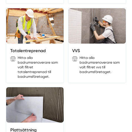
Totalentreprenad
VVS
Hitta alla
Hitta alla
badrumsrenoverare som
badrumsrenoverare som
valt filtret
valt filtret vvs till
totalentreprenad till
badrumsföretaget.
badrumsföretaget.
Plattsättning