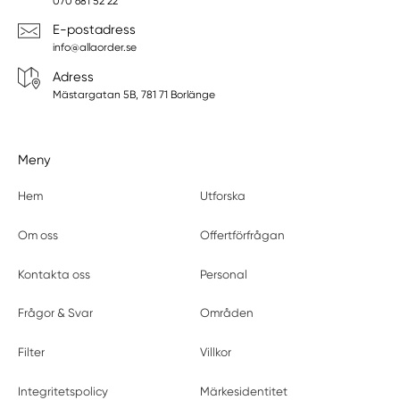
070 681 52 22
E-postadress
info@allaorder.se
Adress
Mästargatan 5B, 781 71 Borlänge
Meny
Hem
Utforska
Om oss
Offertförfrågan
Kontakta oss
Personal
Frågor & Svar
Områden
Filter
Villkor
Integritetspolicy
Märkesidentitet